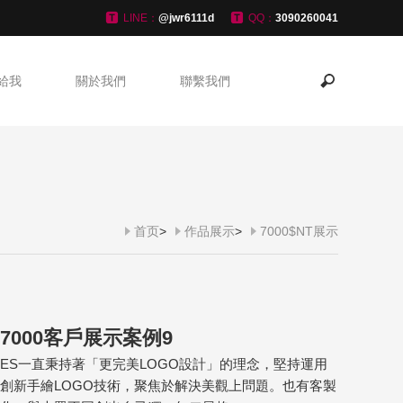
LINE：
@jwr6111d
QQ：
3090260041
給我
關於我們
聯繫我們
首页
>
作品展示
>
7000$NT展示
7000客戶展示案例9
ES一直秉持著「更完美LOGO設計」的理念，堅持運用
創新手繪LOGO技術，聚焦於解決美觀上問題。也有客製