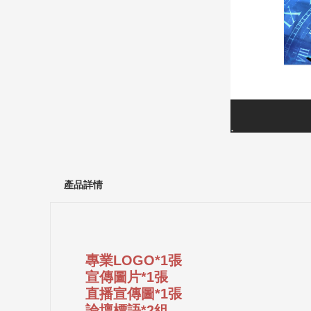
產品詳情
專業LOGO*1張
宣傳圖片*1張
直播宣傳圖*1張
論壇標語*2組