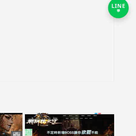
LINE
打
💬
开
LIN
客
服
对
话
链
接，
新
窗