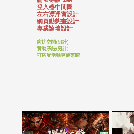
登入器中間圖
左右漂浮窗設計
網頁動態畫設計
專業論壇設計
防抗空間(另計)
贊助系統(另計)
可搭配活動更優惠唷