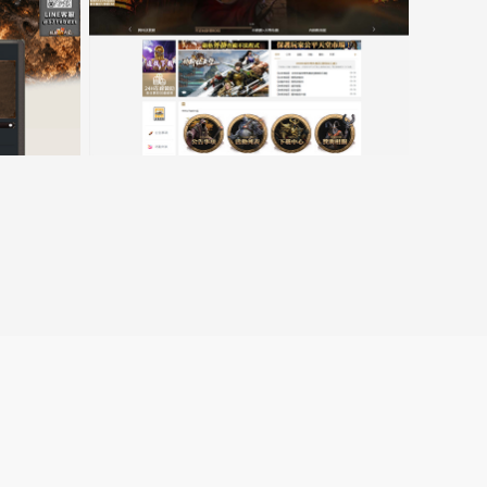
口
15000客戶展示案例6
跳
转
至
lin.