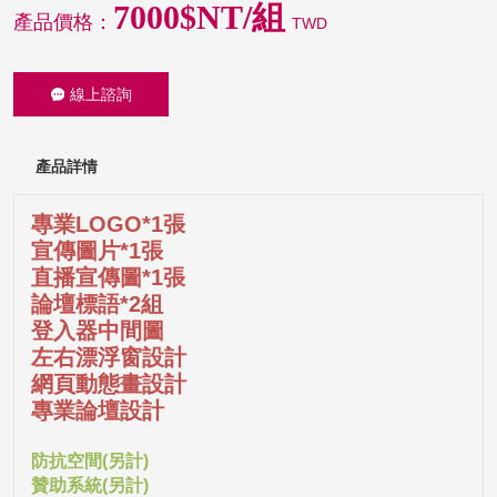
7000$NT/組
產品價格：
TWD
線上諮詢
產品詳情
專業LOGO*1張
宣傳圖片*1張
直播宣傳圖*1張
論壇標語*2組
登入器中間圖
左右漂浮窗設計
網頁動態畫設計
專業論壇設計
防抗空間(另計)
贊助系統(另計)