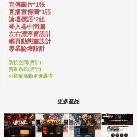
宣傳圖片*1張
直播宣傳圖*1張
論壇標語*2組
登入器中間圖
左右漂浮窗設計
網頁動態畫設計
專業論壇設計
防抗空間(另計)
贊助系統(另計)
可搭配活動更優惠唷
更多產品
5000客戶展示案
5000客戶展示案
5000客戶展示案
15000客戶展示
例15
例14
例13
案例6