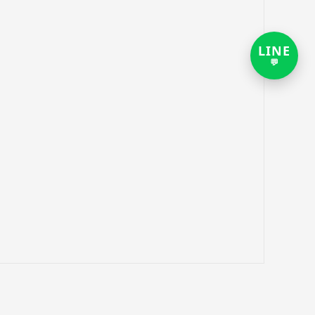
LINE
打
💬
开
LIN
客
服
对
话
链
接，
新