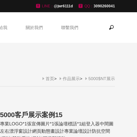
LINE：
@jwr6111d
QQ：
3090260041
給我
關於我們
聯繫我們
首页
>
作品展示
>
5000$NT展示
5000客戶展示案例15
專業LOGO*1張宣傳圖片*1張論壇標語*1組登入器中間圖
左右漂浮窗設計網頁動態畫設計專業論壇設計防抗空間