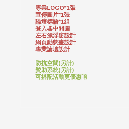
專業LOGO*1張
宣傳圖片*1張
論壇標語*1組
登入器中間圖
左右漂浮窗設計
網頁動態畫設計
專業論壇設計
防抗空間(另計)
贊助系統(另計)
可搭配活動更優惠唷