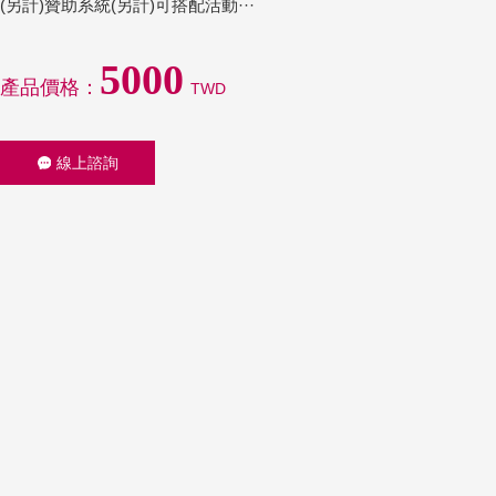
(另計)贊助系統(另計)可搭配活動···
5000
產品價格：
TWD
線上諮詢