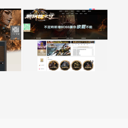
窗
口
跳
转
15000客戶展示案例6
至
lin.