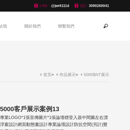
LINE：
@jwr6111d
QQ：
3090260041
給我
關於我們
聯繫我們
首页
>
作品展示
>
5000$NT展示
5000客戶展示案例13
專業LOGO*1張宣傳圖片*1張論壇標登入器中間圖左右漂
浮窗設計網頁動態畫設計專業論壇設計防抗空間(另計)贊