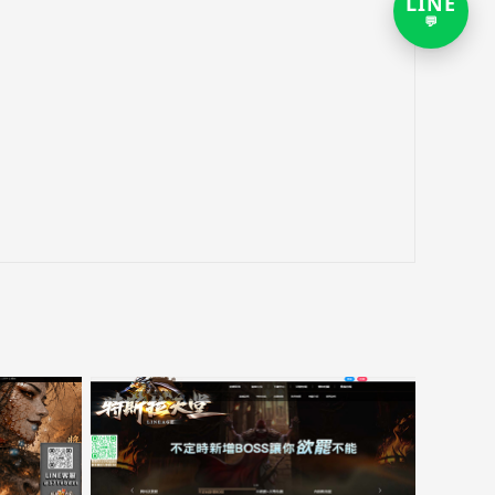
LINE
打
💬
开
LIN
客
服
对
话
链
接，
新
窗
口