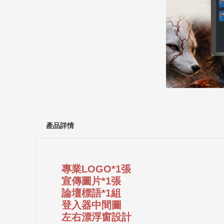
產品詳情
專業LOGO*1張
宣傳圖片*1張
論壇標語*1組
登入器中間圖
左右漂浮窗設計