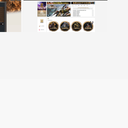
15000客戶展示案例6
跳
转
至
lin.