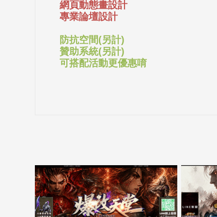
網頁動態畫設計
專業論壇設計
防抗空間(另計)
贊助系統(另計)
可搭配活動更優惠唷