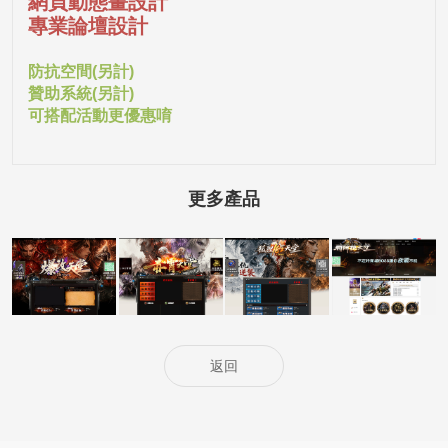
網頁動態畫設計
專業論壇設計
防抗空間(另計)
贊助系統(另計)
可搭配活動更優惠唷
更多產品
5000客戶展示案
5000客戶展示案
5000客戶展示案
15000客戶展示
例15
例14
例13
案例6
返回