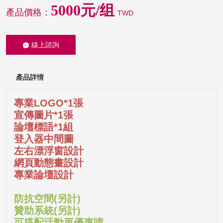
5000元/组
產品價格：
TWD
線上諮詢
產品詳情
專業LOGO*1張
宣傳圖片*1張
論壇標語*1組
登入器中間圖
左右漂浮窗設計
網頁動態畫設計
專業論壇設計
防抗空間(另計)
贊助系統(另計)
可搭配活動更優惠唷