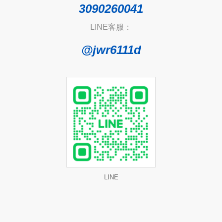
3090260041
LINE客服：
@jwr6111d
LINE