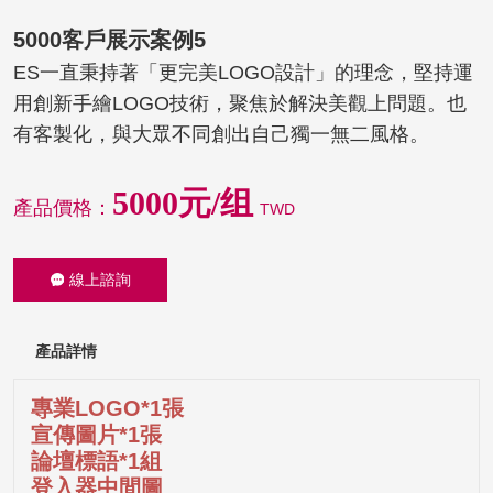
5000客戶展示案例5
ES一直秉持著「更完美LOGO設計」的理念，堅持運
用創新手繪LOGO技術，聚焦於解決美觀上問題。也
有客製化，與大眾不同創出自己獨一無二風格。
5000元/组
產品價格：
TWD
線上諮詢
產品詳情
專業LOGO*1張
宣傳圖片*1張
論壇標語*1組
登入器中間圖