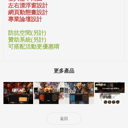
左右漂浮窗設計
網頁動態畫設計
專業論壇設計
防抗空間(另計)
贊助系統(另計)
可搭配活動更優惠唷
更多產品
5000客戶展示案
5000客戶展示案
5000客戶展示案
15000客戶展示
例15
例14
例13
案例6
返回