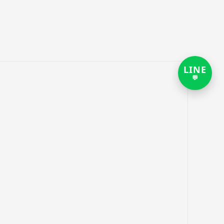
LINE
打
💬
开
LIN
客
服
对
话
链