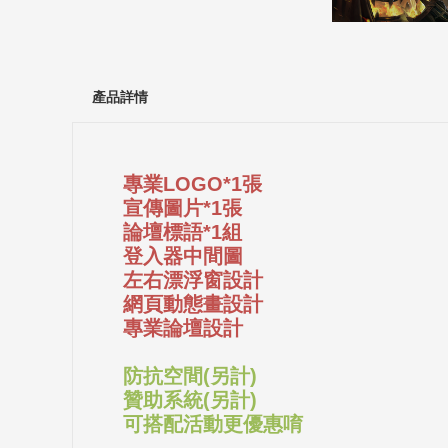
產品詳情
專業LOGO*1張
宣傳圖片*1張
論壇標語*1組
登入器中間圖
左右漂浮窗設計
網頁動態畫設計
專業論壇設計
防抗空間(另計)
贊助系統(另計)
可搭配活動更優惠唷