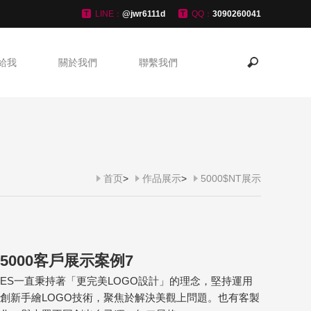
LINE：
@jwr6111d
QQ：
3090260041
給我
關於我們
聯繫我們
首页
>
作品展示
>
5000$NT展示
5000客戶展示案例7
ES一直秉持著「更完美LOGO設計」的理念，堅持運用
創新手繪LOGO技術，聚焦於解決美觀上問題。也有客製