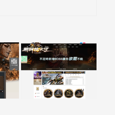
接，
新
窗
口
跳
转
至
15000客戶展示案例6
lin.