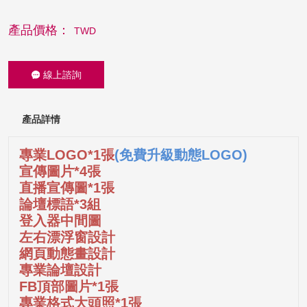
產品價格：
TWD
線上諮詢
產品詳情
專業LOGO*1張
(免費升級動態LOGO)
宣傳圖片*4張
直播宣傳圖*1張
論壇標語*3組
登入器中間圖
左右漂浮窗設計
網頁動態畫設計
專業論壇設計
FB頂部圖片*1張
專業格式大頭照*1張