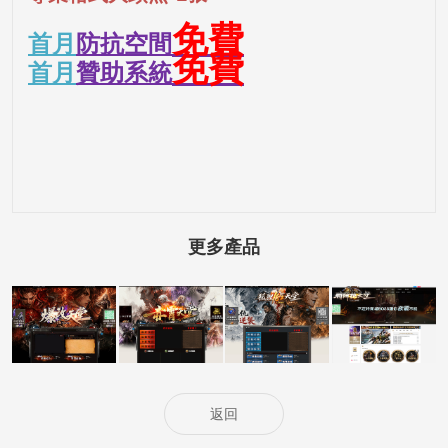
免費
首月
防抗空間
免費
首月
贊助系統
更多產品
5000客戶展示案
5000客戶展示案
5000客戶展示案
15000客戶展示
例15
例14
例13
案例6
返回