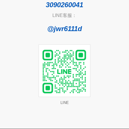
3090260041
LINE客服：
@jwr6111d
LINE