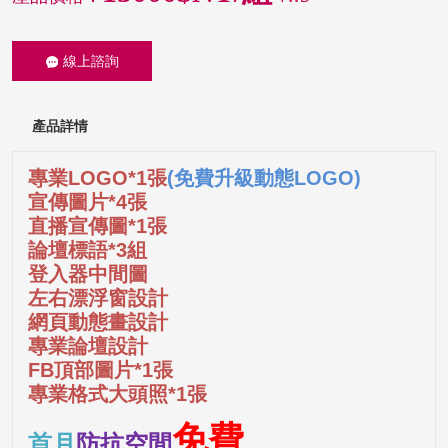
線上諮詢
產品詳情
專業LOGO*1張
(免費升級動態LOGO)
宣傳圖片*4張
直播宣傳圖*1張
論壇標語*3組
登入器中間圖
左右漂浮窗設計
網頁動態畫設計
專業論壇設計
FB頂部圖片*1張
專業格式大頭照*1張
免費
首月
防抗空間