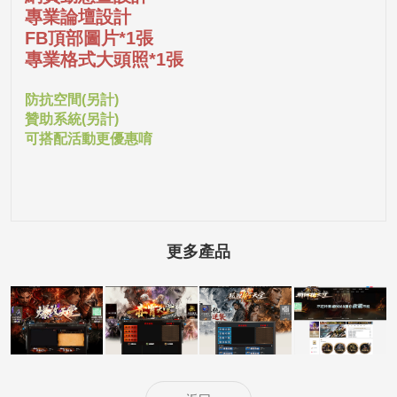
專業論壇設計
FB頂部圖片*1張
專業格式大頭照*1張
防抗空間(另計)
贊助系統(另計)
可搭配活動更優惠唷
更多產品
5000客戶展示案
5000客戶展示案
5000客戶展示案
15000客戶展示
例15
例14
例13
案例6