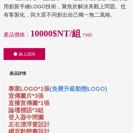
用創新手繪LOGO技術，聚焦於解決美觀上問題。也
有客製化，與大眾不同創出自己獨一無二風格。
10000$NT/組
產品價格：
TWD
線上諮詢
產品詳情
專業LOGO*1張
(免費升級動態LOGO)
宣傳圖片*3張
直播宣傳圖*1張
論壇標語*3組
登入器中間圖
左右漂浮窗設計
網頁動態畫設計