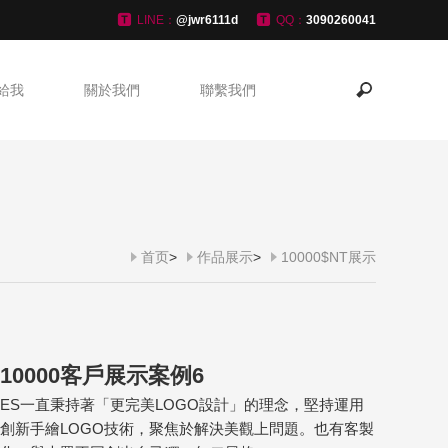
LINE：
@jwr6111d
QQ：
3090260041
給我
關於我們
聯繫我們
首页
>
作品展示
>
10000$NT展示
10000客戶展示案例6
ES一直秉持著「更完美LOGO設計」的理念，堅持運用
創新手繪LOGO技術，聚焦於解決美觀上問題。也有客製