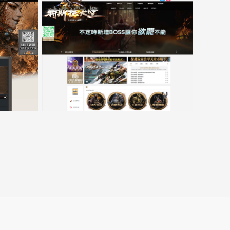
窗
口
跳
15000客戶展示案例6
转
至
lin.