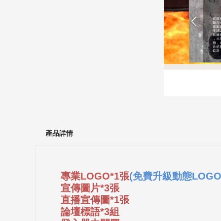
產品詳情
專業LOGO*1張
(免費升級動態LOGO
宣傳圖片*3張
直播宣傳圖*1張
論壇標語*3組