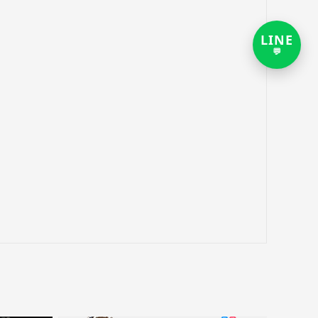
LINE
打
💬
开
LIN
客
服
对
话
链
接，
新