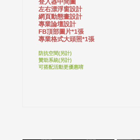
登入器中間圖
左右漂浮窗設計
網頁動態畫設計
專業論壇設計
FB頂部圖片*1張
專業格式大頭照*1張
防抗空間(另計)
贊助系統(另計)
可搭配活動更優惠唷