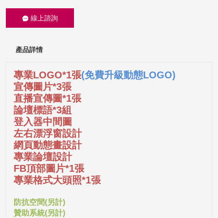
線上諮詢
產品詳情
專業LOGO*1張
(免費升級動態LOGO)
宣傳圖片*3張
直播宣傳圖*1張
論壇標語*3組
登入器中間圖
左右漂浮窗設計
網頁動態畫設計
專業論壇設計
FB頂部圖片*1張
專業格式大頭照*1張
防抗空間(另計)
贊助系統(另計)