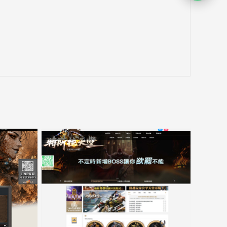
开
LIN
客
服
对
话
链
接，
新
窗
15000客戶展示案例6
口
跳