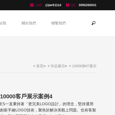
LINE：
@jwr6111d
QQ：
3090260041
給我
關於我們
聯繫我們
首页
>
作品展示
>
10000$NT展示
10000客戶展示案例4
ES一直秉持著「更完美LOGO設計」的理念，堅持運用
創新手繪LOGO技術，聚焦於解決美觀上問題。也有客製