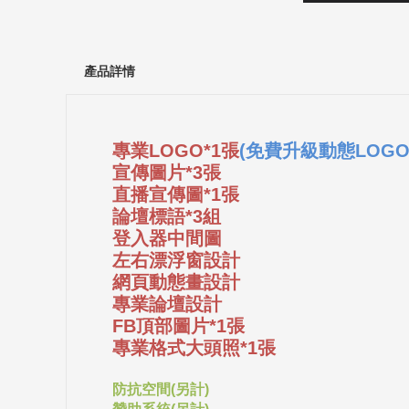
產品詳情
專業LOGO*1張
(免費升級動態LOGO
宣傳圖片*3張
直播宣傳圖*1張
論壇標語*3組
登入器中間圖
左右漂浮窗設計
網頁動態畫設計
專業論壇設計
FB頂部圖片*1張
專業格式大頭照*1張
防抗空間(另計)