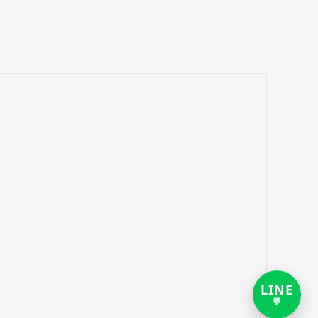
LINE
打
💬