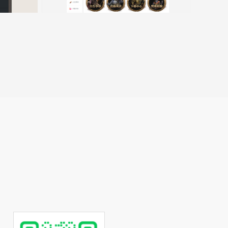
转
至
lin.