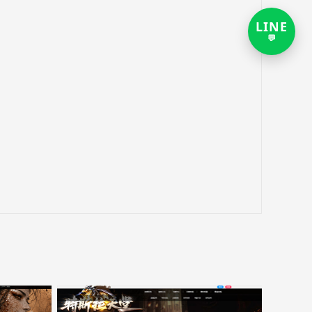
LINE
打
💬
开
LIN
客
服
对
话
链
接，
新
窗