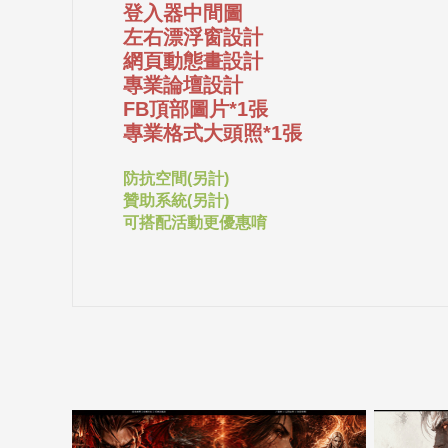
登入器中間圖
左右漂浮窗設計
網頁動態畫設計
專業論壇設計
FB頂部圖片*1張
專業格式大頭照*1張
防抗空間(另計)
贊助系統(另計)
可搭配活動更優惠唷