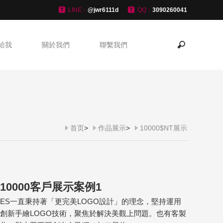
LINE：
@jwr6111d
QQ：
3090260041
給我
關於我們
聯繫我們
首页
>
作品展示
>
10000$NT展示
10000客戶展示案例1
ES一直秉持著「更完美LOGO設計」的理念，堅持運用
創新手繪LOGO技術，聚焦於解決美觀上問題。也有客製