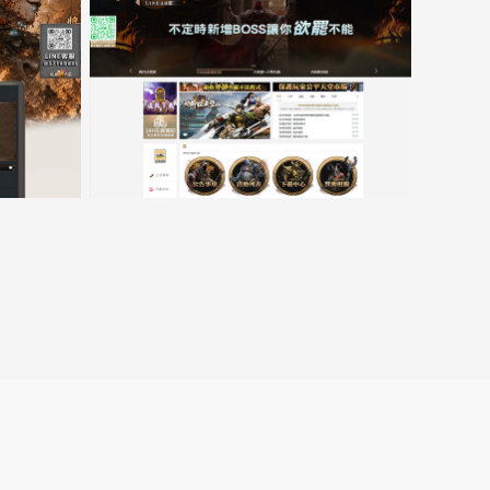
口
跳
15000客戶展示案例6
转
至
lin.