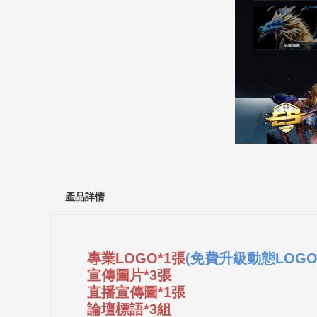
產品詳情
專業LOGO*1張
(免費升級動態LOGO
宣傳圖片*3張
直播宣傳圖*1張
論壇標語*3組