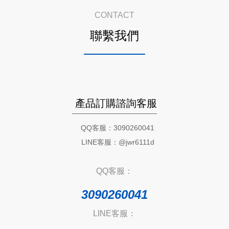
CONTACT
聯繫我們
產品訂購諮詢客服
QQ客服：3090260041
LINE客服：@jwr6111d
QQ客服：
3090260041
LINE客服：