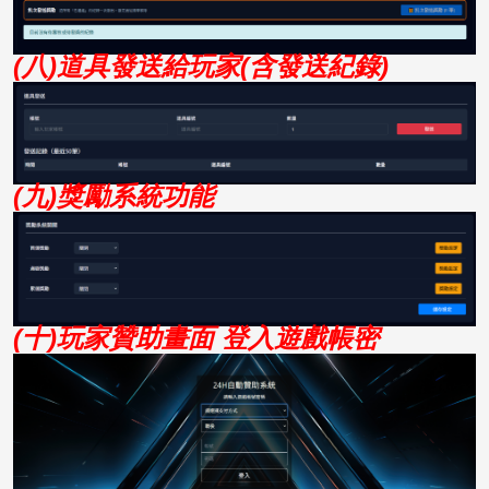
(八)道具發送給玩家(含發送紀錄)
(九)獎勵系統功能
(十
)玩家贊助畫面 登入遊戲帳密