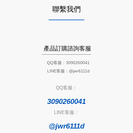
聯繫我們
產品訂購諮詢客服
QQ客服：3090260041
LINE客服：@jwr6111d
QQ客服：
3090260041
LINE客服：
@jwr6111d